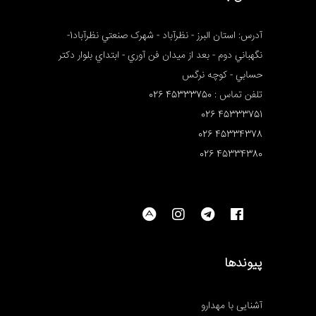
آدرس: استان البرز - نظرآباد - شهرک صنعتي نظرآباد1-
نگهباني دوم - بعد از ميدان فن آوري - ابتداي بلوار دکتر
حسابي - کوچه نرگس
تلفن تماس : 45333750 026
45333751 026
45334378 026
45334380 026
پیوندها
آشنایی با مهدارو