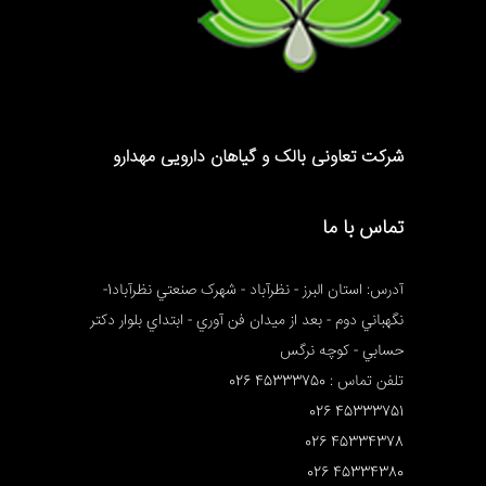
شرکت تعاونی بالک و گیاهان دارویی مهدارو
تماس با ما
آدرس: استان البرز - نظرآباد - شهرک صنعتي نظرآباد1-
نگهباني دوم - بعد از ميدان فن آوري - ابتداي بلوار دکتر
حسابي - کوچه نرگس
تلفن تماس : 45333750 026
45333751 026
45334378 026
45334380 026