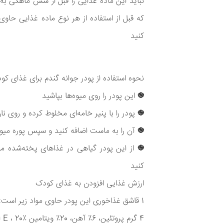
نباید این ماده غذایی را قبل از شش ماهگی 
که قبل از استفاده از هر نوع ماده غذایی حاو
کنید
نحوه استفاده از پودر جوانه گندم برای غذای کو
֎
این پودر را روی میوه‌ها بپاشید
֎
پودر را با پنیر خامه‌ای مخلوط کرده و روی ن
֎
آن را به ماست اضافه کنید و سپس پوره میوه
֎
از این پودر گیاهی در غذاهای پخته‌شده ما
کنید
ارزش غذایی افزودن به غذای کودک
1 قاشق غذاخوری این پودر حاوی مواد زیر است:
4 گرم پروتئین، 6٪ آهن، 20٪ ویتامین E ، 20٪ اسید فولیک و 10٪ تیامین